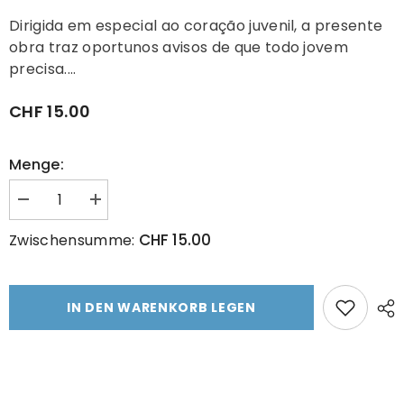
Dirigida em especial ao coração juvenil, a presente
obra traz oportunos avisos de que todo jovem
precisa....
CHF 15.00
Menge:
Menge
Menge
verringern
erhöhen
für
für
CHF 15.00
Zwischensumme:
AVISOS
AVISOS
AOS
AOS
ESPÍRITAS
ESPÍRITAS
PARA
PARA
A
A
IN DEN WARENKORB LEGEN
JUVENTUDE
JUVENTUDE